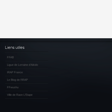
Liens utiles
FFAB
Ligue de Lorraine d'Aikido
IRAP France
Le Blog de l'IRAP
FFwushu
Ville de Raon L'Etape