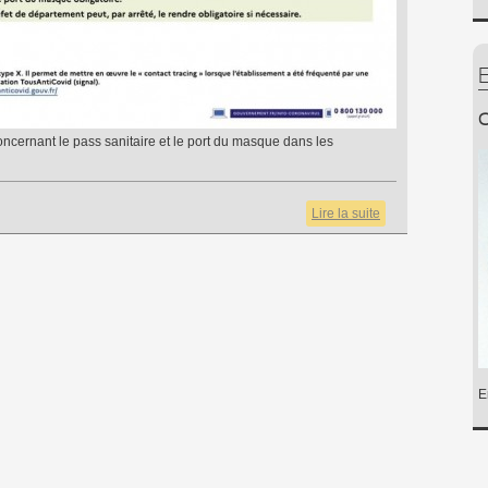
C
concernant le pass sanitaire et le port du masque dans les
Lire la suite
de
Consignes
Covid au
27
novembre
2021
E