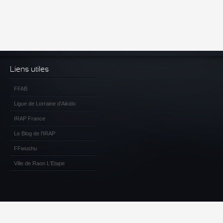
Liens utiles
FFAB
Ligue de Lorraine d'Aikido
IRAP France
Le Blog de l'IRAP
FFwushu
Ville de Raon L'Etape