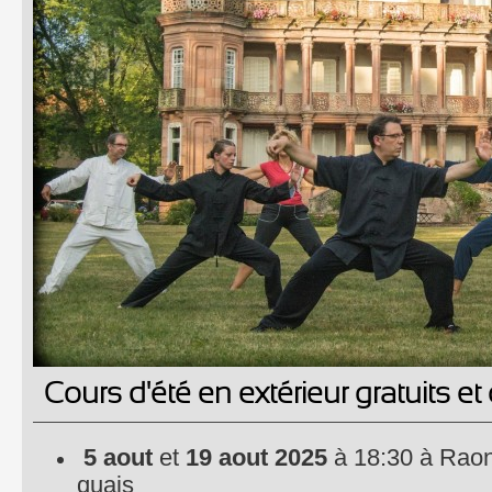
Cours d'été en extérieur gratuits et
5 aout
et
19 aout 2025
à 18:30 à Raon 
quais