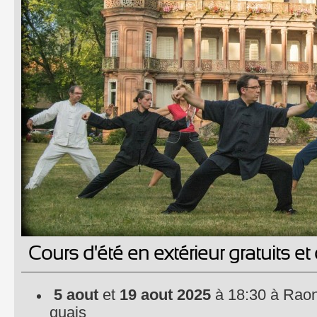
Cours d'été en extérieur gratuits et
5 aout
et
19 aout 2025
à 18:30 à Raon 
quais