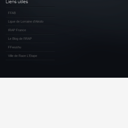
Liens utiles
FFAB
Ligue de Lorraine d'Aikido
IRAP France
Le Blog de l'IRAP
FFwushu
Ville de Raon L'Etape