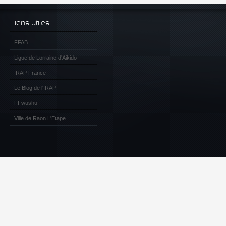
Liens utiles
FFAB
Ligue de Lorraine d'Aikido
IRAP France
Le Blog de l'IRAP
FFwushu
Ville de Raon L'Etape