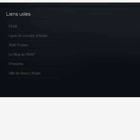
Liens utiles
FFAB
Ligue de Lorraine d'Aikido
IRAP France
Le Blog de l'IRAP
FFwushu
Ville de Raon L'Etape